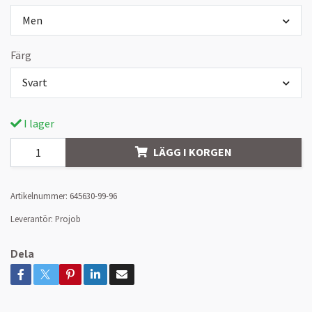
Men
Färg
Svart
I lager
LÄGG I KORGEN
Artikelnummer:
645630-99-96
Leverantör:
Projob
Dela