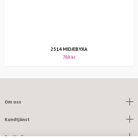
2514 MIDJEBYXA
769 kr
Om oss
Kundtjänst
DevMedic