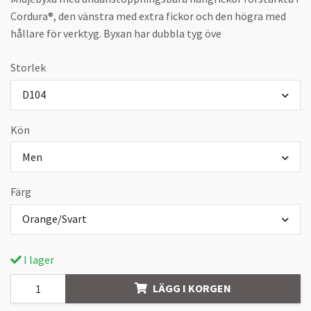
Cordura®, den vänstra med extra fickor och den högra med
hållare för verktyg. Byxan har dubbla tyg öve
Storlek
D104
Kön
Men
Färg
Orange/Svart
I lager
LÄGG I KORGEN