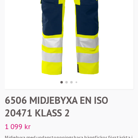
6506 MIDJEBYXA EN ISO
20471 KLASS 2
1 099 kr
Midjebyxa med undanstoppningsbara hängfickor förstärkta i