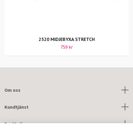
2520 MIDJEBYXA STRETCH
759 kr
Om oss
Kundtjänst
DevMedic