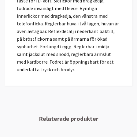
fäste för ID-kort. Sidfickor med dragkedja,
fodrade invändigt med fleece. Rymliga
innerﬁckor med dragkedja, den vänstra med
telefonficka. Reglerbar huva i två lägen, huvan är
även avtagbar. Reflexdetalj i nederkant baktill,
på bröstfickorna samt på ärmarna för ökad
synbarhet. Förlängd i rygg. Reglerbar i midja
samt jackslut med snodd, reglerbara ärmslut
med kardborre. Fodret är öppningsbart för att
underlätta tryck och brodyr.