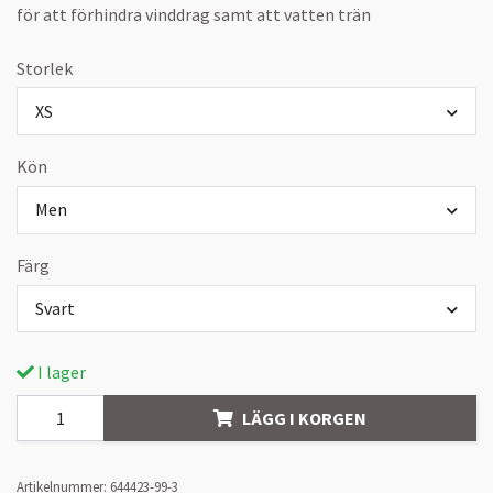
för att förhindra vinddrag samt att vatten trän
Storlek
XS
Kön
Men
Färg
Svart
I lager
LÄGG I KORGEN
Artikelnummer:
644423-99-3