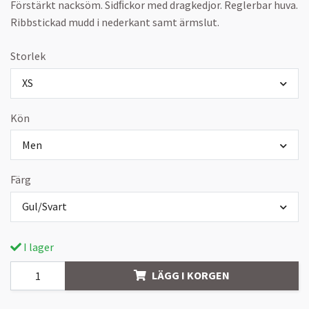
Förstärkt nacksöm. Sidﬁckor med dragkedjor. Reglerbar huva.
Ribbstickad mudd i nederkant samt ärmslut.
Storlek
XS
Kön
Men
Färg
Gul/Svart
I lager
LÄGG I KORGEN