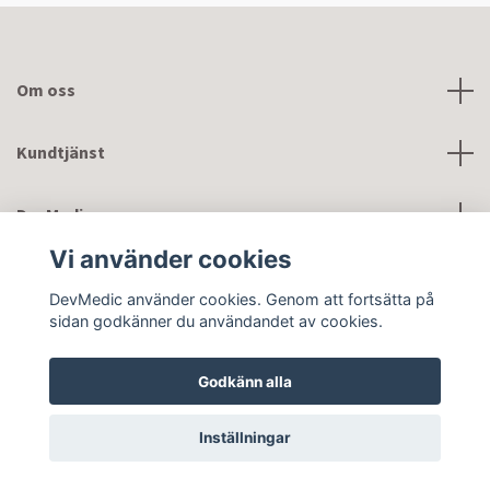
Om oss
Kundtjänst
DevMedic
Vi använder cookies
Sociala medier
DevMedic använder cookies. Genom att fortsätta på
sidan godkänner du användandet av cookies.
Godkänn alla
© 2026 DevMedic
Inställningar