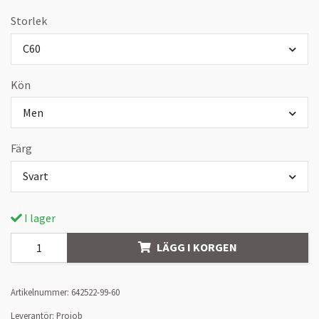
Storlek
C60
Kön
Men
Färg
Svart
I lager
LÄGG I KORGEN
Artikelnummer:
642522-99-60
Leverantör:
Projob