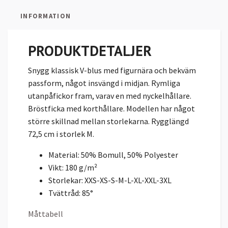
INFORMATION
PRODUKTDETALJER
Snygg klassisk V-blus med figurnära och bekväm
passform, något insvängd i midjan. Rymliga
utanpåfickor fram, varav en med nyckelhållare.
Bröstficka med korthållare. Modellen har något
större skillnad mellan storlekarna. Rygglängd
72,5 cm i storlek M.
Material
:
50% Bomull, 50% Polyester
Vikt
:
180
g/m²
Storlekar
:
XXS-XS-S-M-L-XL-XXL-3XL
Tvättråd
:
85°
Måttabell