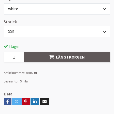
white
Storlek
XXS
I lager
LÄGG I KORGEN
Artikelnummer:
70102-01
Leverantör:
Smila
Dela