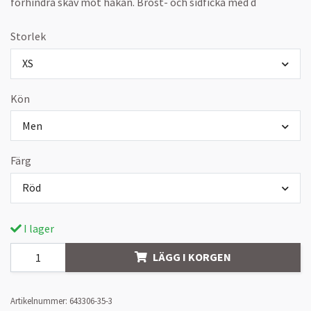
förhindra skav mot hakan. Bröst- och sidficka med d
Storlek
XS
Kön
Men
Färg
Röd
I lager
LÄGG I KORGEN
Artikelnummer:
643306-35-3