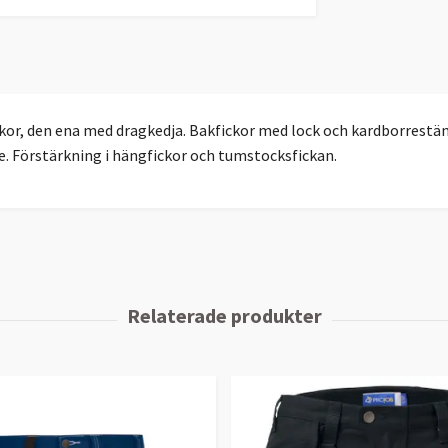
r, den ena med dragkedja. Bakfickor med lock och kardborrestän
. Förstärkning i hängfickor och tumstocksfickan.