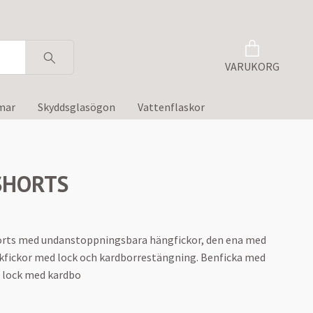
VARUKORG
mar
Skyddsglasögon
Vattenflaskor
SHORTS
rts med undanstoppningsbara hängfickor, den ena med
kfickor med lock och kardborrestängning. Benficka med
h lock med kardbo