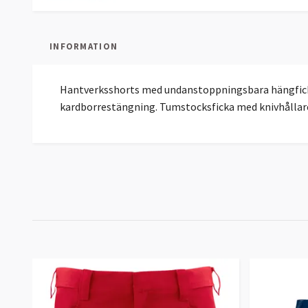
INFORMATION
Hantverksshorts med undanstoppningsbara hängficko
kardborrestängning. Tumstocksficka med knivhållare