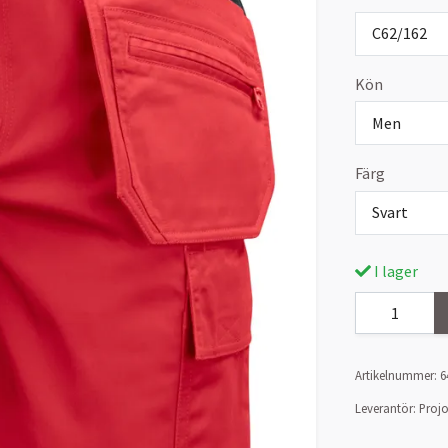
C62/162
Kön
Men
Färg
Svart
I lager
Artikelnummer:
6
Leverantör:
Proj