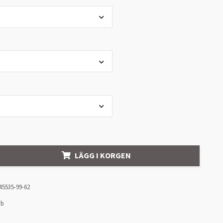
LÄGG I KORGEN
45535-99-62
ob