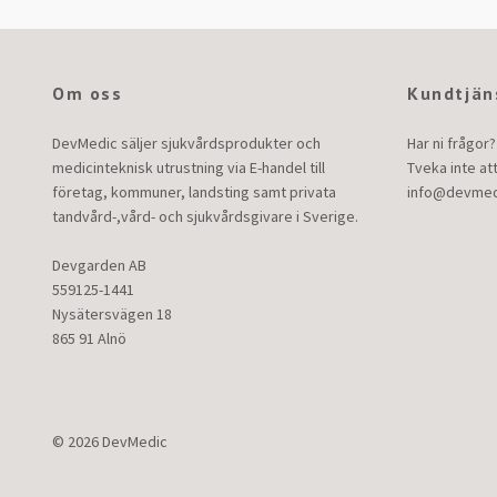
Om oss
Kundtjän
DevMedic säljer sjukvårdsprodukter och
Har ni frågor?
medicinteknisk utrustning via E-handel till
Tveka inte at
företag, kommuner, landsting samt privata
info@devmed
tandvård-,vård- och sjukvårdsgivare i Sverige.
Devgarden AB
559125-1441
Nysätersvägen 18
865 91 Alnö
© 2026 DevMedic